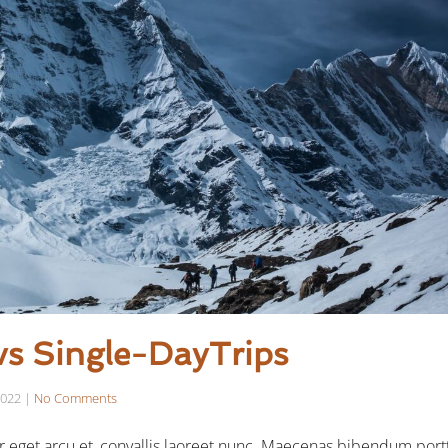
vs Single-DayTrips
2022
|
No Comments
 eget arcu et, convallis laoreet nunc. Maecenas bibendum portt