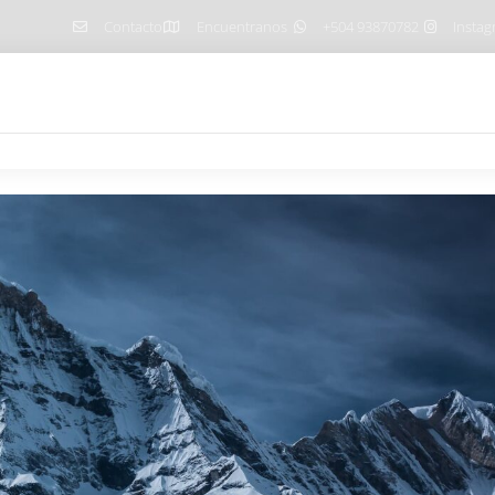
Contacto
Encuentranos
+504 93870782
Insta
Home