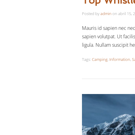
Top Whistl
Posted by
admin
on
abril 15, 
Mauris id sapien nec nequ
sapien volutpat. Ut facili
ligula. Nullam suscipit h
Tags:
Camping
,
Information
,
S