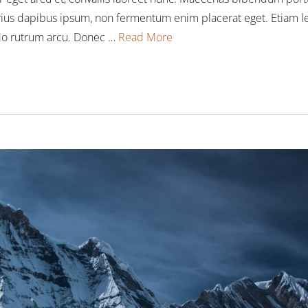
varius dapibus ipsum, non fermentum enim placerat eget. Etiam le
o rutrum arcu. Donec …
Read More