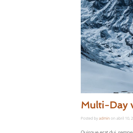
Multi-Day 
Posted by
admin
on
abril 10, 
Quisque erat dui, semper