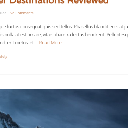
er Destinations Reviewed
2022
|
No Comments
e luctus consequat quis sed tellus. Phasellus blandit eros at j
sis nulla at est ornare, vitae pharetra lectus hendrerit. Pellente
endrerit metus, et …
Read More
afety