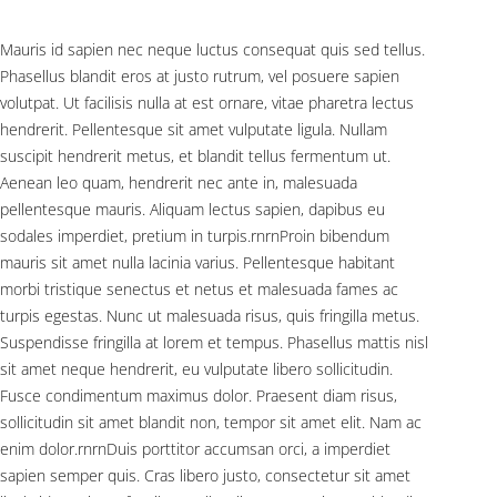
Mauris id sapien nec neque luctus consequat quis sed tellus.
Phasellus blandit eros at justo rutrum, vel posuere sapien
volutpat. Ut facilisis nulla at est ornare, vitae pharetra lectus
hendrerit. Pellentesque sit amet vulputate ligula. Nullam
suscipit hendrerit metus, et blandit tellus fermentum ut.
Aenean leo quam, hendrerit nec ante in, malesuada
pellentesque mauris. Aliquam lectus sapien, dapibus eu
sodales imperdiet, pretium in turpis.rnrnProin bibendum
mauris sit amet nulla lacinia varius. Pellentesque habitant
morbi tristique senectus et netus et malesuada fames ac
turpis egestas. Nunc ut malesuada risus, quis fringilla metus.
Suspendisse fringilla at lorem et tempus. Phasellus mattis nisl
sit amet neque hendrerit, eu vulputate libero sollicitudin.
Fusce condimentum maximus dolor. Praesent diam risus,
sollicitudin sit amet blandit non, tempor sit amet elit. Nam ac
enim dolor.rnrnDuis porttitor accumsan orci, a imperdiet
sapien semper quis. Cras libero justo, consectetur sit amet