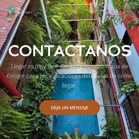
CONTACTANOS
Llegar es muy fácil. Consulta nuestro mapa de
Google para ver indicaciones detalladas de cómo
llegar.
DEJA UN MENSAJE