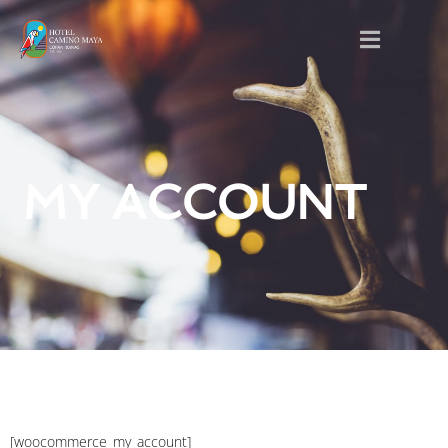
MY ACCOUNT
[woocommerce_my_account]